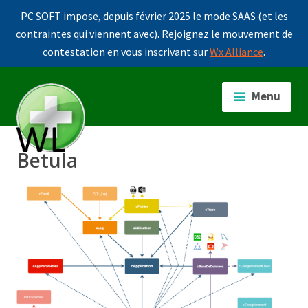
PC SOFT impose, depuis février 2025 le mode SAAS (et les
contraintes qui viennent avec). Rejoignez le mouvement de
contestation en vous inscrivant sur
Wx Alliance
.
Accéder
au
Menu
contenu
principal
Betula