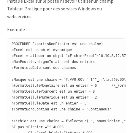
installé Excel sur le poste ni devoir utiliser un champ
Tableur. Pratique pour des services Windows ou
webservices.
Exemple :
PROCÉDURE Export(sNomFichier est une chaîne)

oExcel est un objet dynamique

oExcel = allouer un objet "cFichierExcel"(10,10.8,12.57)

nNumFeuille,nLigneTotal sont des entiers

sFormule,sDate sont des chaines

sMasque est une chaîne = "#,##0.00\ ""$""_);\(#,##0.00\ ""$
nFormatCelluleMonétaire est un entier = 6	//_FormatCelluleMonétaire

nFormatCellulePourcent est un entier = 8

nFormatCelluleNumérique est un entier = 2

nFormatCelluleDate est un entier = 5

sFormatBordContinu est une chaîne = "Continuous"

sFichier est une chaîne = fSélecteur("", sNomFichier ,"Cho
SI pas sFichier~="" ALORS 

	SI oExcel.bCrée(sFichier) ALORS
