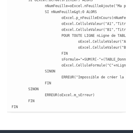
		nNumFeuille=oExcel.nFeuilleAjoute("Ma première feuille")

		SI nNumFeuille&gt;0 ALORS

			oExcel.p_nFeuilleEnCours(nNumFeuille)

			oExcel.CelluleValeur("A1","Titre1");oExcel.CelluleGras("A1",Vrai);oExcel.ColonneLargeur("A",15)																										

			oExcel.CelluleValeur("B1","Titre2");oExcel.CelluleGras("B1",Vrai);oExcel.ColonneLargeur("B",30)

			POUR TOUTE LIGNE nLigne de TABLE_Données

				oExcel.CelluleValeur("A"+(nLigne+1),TABLE_Données[nLigne].COL_Données1)

				oExcel.CelluleValeur("B"+(nLigne+1),TABLE_Données[nLigne].COL_Données2)

			FIN

			sFormule="=SUM(R[-"+(TABLE_Données..Occurrence+1)+"]C2:R[-1]C2)";nLigneTotal=(TABLE_Données..Occurrence+2)

			oExcel.CelluleFormule("C"+nLigneTotal,sFormule);oExcel.CelluleFormat("B"+nLigneTotal,nFormatCelluleMonétaire);oExcel.CelluleMasque("B"+nLigneTotal,sMasque)

		SINON

			ERREUR("Impossible de créer la première feuille",oExcel.m_sErreur)

		FIN

	SINON

		ERREUR(oExcel.m_sErreur)

	FIN

FIN