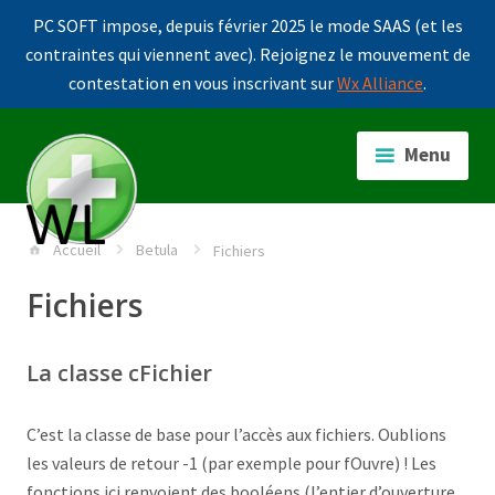
PC SOFT impose, depuis février 2025 le mode SAAS (et les
contraintes qui viennent avec). Rejoignez le mouvement de
contestation en vous inscrivant sur
Wx Alliance
.
Accéder
au
Menu
contenu
principal
Accueil
Betula
Fichiers
Fichiers
La classe cFichier
C’est la classe de base pour l’accès aux fichiers. Oublions
les valeurs de retour -1 (par exemple pour fOuvre) ! Les
fonctions ici renvoient des booléens (l’entier d’ouverture