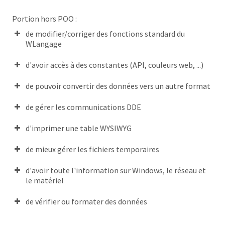
Classes abstraites en Windev
Portion hors POO :
La
Programmation Orientée Objet (POO)
de modifier/corriger des fonctions standard du
WLangage
Tableaux d’objets et databinding de Dominique
Daussy (PDF-2013)
d'avoir accès à des constantes (API, couleurs web, ...)
La POO sous WinDev. Bien démarrer. Par Maxime
Keltsma
de pouvoir convertir des données vers un autre format
POO : variable et méthodes (2014)
de gérer les communications DDE
Comment
passer d’une programmation procédurale
d'imprimer une table WYSIWYG
besogneuse à une POO élégante
La POO adaptée à
de mieux gérer les fichiers temporaires
la gestion
La POO – Le code
Le N-tiers (partie 1)
Le N-tiers (partie 2)
d'avoir toute l'information sur Windows, le réseau et
partie
le matériel
1
partie 2
partie 3
de vérifier ou formater des données
Youtube
Créer et utiliser une classe
Les