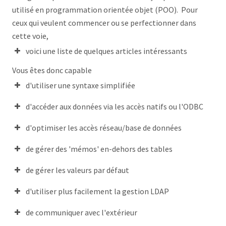
utilisé en programmation orientée objet (POO). Pour
ceux qui veulent commencer ou se perfectionner dans
cette voie,
voici une liste de quelques articles intéressants
Vous êtes donc capable
Concepts de la POO
Présentation de
d'utiliser une syntaxe simplifiée
la POO
le cours avancé en POO
Le site de la Programmation Orienté Objet en W-
d'accéder aux données via les accès natifs ou l'ODBC
Langage
d'optimiser les accès réseau/base de données
de gérer des 'mémos' en-dehors des tables
Premier contact avec WinDev
Les variables de classe et méthodes de classe
de gérer les valeurs par défaut
Les classes composées d’objets
d'utiliser plus facilement la gestion LDAP
Les classes composées de tableau d’objets
L’héritage
de communiquer avec l'extérieur
Le polymorphisme