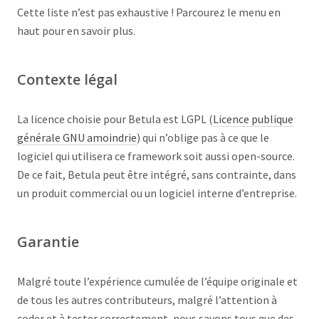
bonnes et mauvaises pratiques en POO
POO et
Cette liste n’est pas exhaustive ! Parcourez le menu en
encapsulation
haut pour en savoir plus.
Contexte légal
La licence choisie pour Betula est LGPL (
Licence publique
générale GNU amoindrie
) qui n’oblige pas à ce que le
logiciel qui utilisera ce framework soit aussi open-source.
De ce fait, Betula peut être intégré, sans contrainte, dans
un produit commercial ou un logiciel interne d’entreprise.
Garantie
Malgré toute l’expérience cumulée de l’équipe originale et
de tous les autres contributeurs, malgré l’attention à
coder et à tester correctement, nous savons tous que des