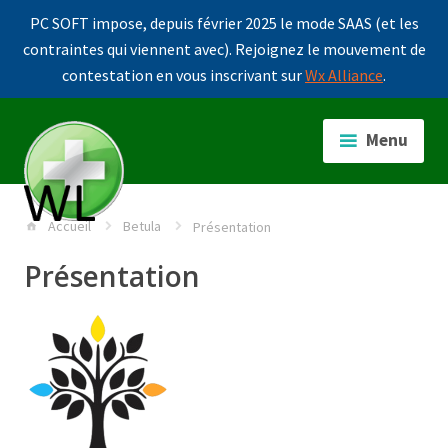
PC SOFT impose, depuis février 2025 le mode SAAS (et les
contraintes qui viennent avec). Rejoignez le mouvement de
contestation en vous inscrivant sur
Wx Alliance
.
Accéder
au
Menu
contenu
principal
Accueil
Betula
Présentation
Présentation