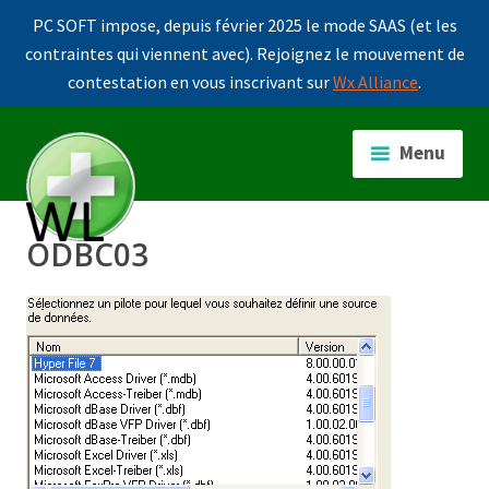
PC SOFT impose, depuis février 2025 le mode SAAS (et les
contraintes qui viennent avec). Rejoignez le mouvement de
contestation en vous inscrivant sur
Wx Alliance
.
Accéder
au
Menu
contenu
principal
ODBC03