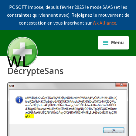
PC SOFT impose, depuis février 2025 le mode SAAS (et les
contraintes qui viennent avec). Rejoignez le mouvement de
contestation en vous inscrivant sur
Wx Alliance
.
Accéder
au
Menu
contenu
principal
DécrypteSans