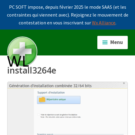
PC SOFT impose, depuis février 2025 le mode SAAS (et les
contraintes qui viennent avec). Rejoignez le mouvement de
contestation en vous inscrivant sur
Wx Alliance
.
Accéder
au
Menu
contenu
principal
install3264e