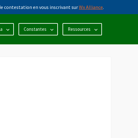
e contestation en vous inscrivant sur
Wx Alliance
.
la
Constantes
Ressources