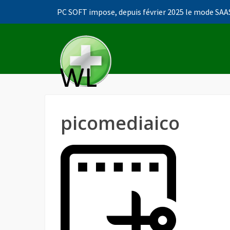
PC SOFT impose, depuis février 2025 le mode SAAS
Accéder
au
contenu
principal
picomediaico