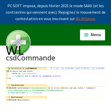
PC SOFT impose, depuis février 2025 le mode SAAS (et les
contraintes qui viennent avec). Rejoignez le mouvement de
contestation en vous inscrivant sur
Wx Alliance
.
Accéder
au
Menu
contenu
principal
csdCommande