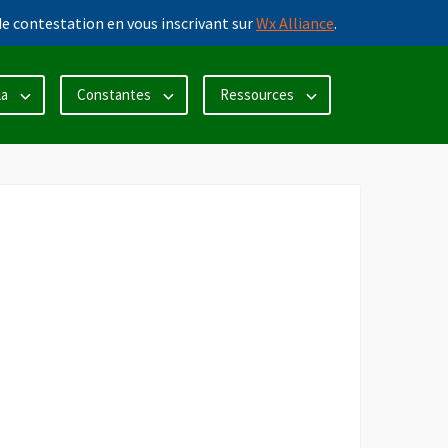
e contestation en vous inscrivant sur
Wx Alliance
.
la
Constantes
Ressources