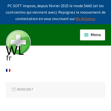
PC SOFT impose, depuis février 2025 le mode SAAS (et les
contraintes qui viennent avec). Rejoignez le mouvement de
contestation en vous inscrivant sur
Wx Alliance
.
Accéder
au
Menu
contenu
principal
fr
26/03/2017