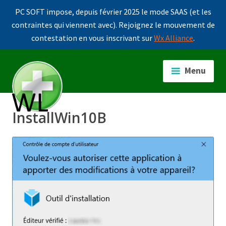
PC SOFT impose, depuis février 2025 le mode SAAS (et les
contraintes qui viennent avec). Rejoignez le mouvement de
contestation en vous inscrivant sur
Wx Alliance
.
Accéder
au
Menu
contenu
principal
InstallWin10B