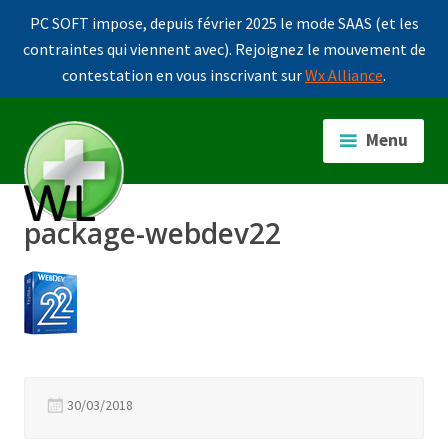
PC SOFT impose, depuis février 2025 le mode SAAS (et les
contraintes qui viennent avec). Rejoignez le mouvement de
contestation en vous inscrivant sur
Wx Alliance
.
Accéder
au
Menu
contenu
principal
package-webdev22
30/03/2018