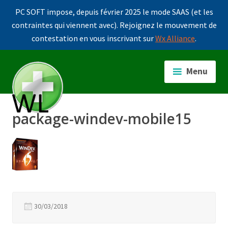
PC SOFT impose, depuis février 2025 le mode SAAS (et les
contraintes qui viennent avec). Rejoignez le mouvement de
contestation en vous inscrivant sur
Wx Alliance
.
Accéder
au
Menu
contenu
principal
package-windev-mobile15
30/03/2018