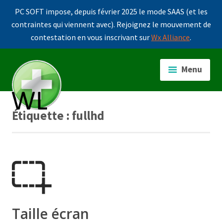
PC SOFT impose, depuis février 2025 le mode SAAS (et les
contraintes qui viennent avec). Rejoignez le mouvement de
contestation en vous inscrivant sur
Wx Alliance
.
Accéder
au
Menu
contenu
principal
Étiquette :
fullhd
Taille écran