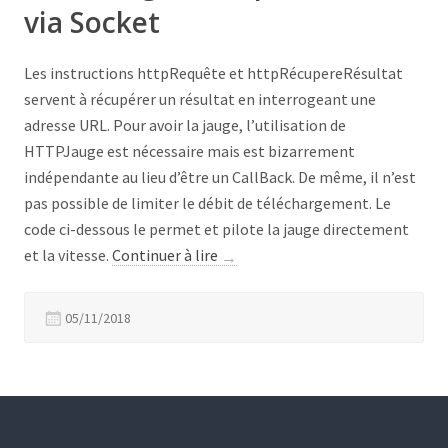
via Socket
Les instructions httpRequête et httpRécupereRésultat
servent à récupérer un résultat en interrogeant une
adresse URL. Pour avoir la jauge, l’utilisation de
HTTPJauge est nécessaire mais est bizarrement
indépendante au lieu d’être un CallBack. De même, il n’est
pas possible de limiter le débit de téléchargement. Le
code ci-dessous le permet et pilote la jauge directement
« Téléchargement
et la vitesse.
Continuer à lire
→
par
HTTP
05/11/2018
via
Socket »