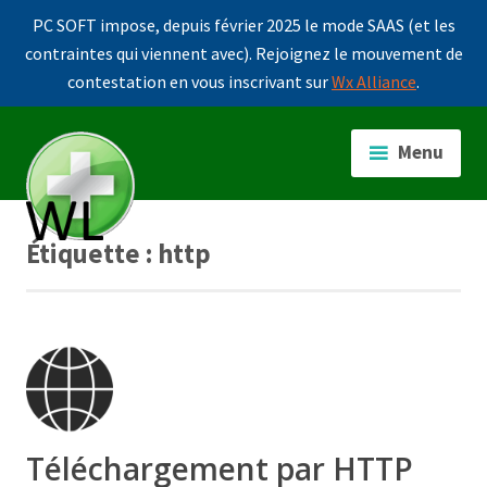
PC SOFT impose, depuis février 2025 le mode SAAS (et les
contraintes qui viennent avec). Rejoignez le mouvement de
contestation en vous inscrivant sur
Wx Alliance
.
Accéder
au
Menu
contenu
principal
Étiquette :
http
Téléchargement par HTTP