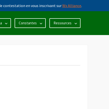
e contestation en vous inscrivant sur
Wx Alliance
.
la
Constantes
Ressources