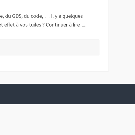
yse, du GDS, du code, … Il y a quelques
« Animation
 effet à vos tuiles ?
Continuer à lire
→
de
tuile »