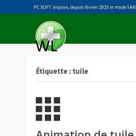
PC SOFT impose, depuis février 2025 le mode SAAS
Accéder
au
contenu
principal
Étiquette :
tuile
Animation de tuile