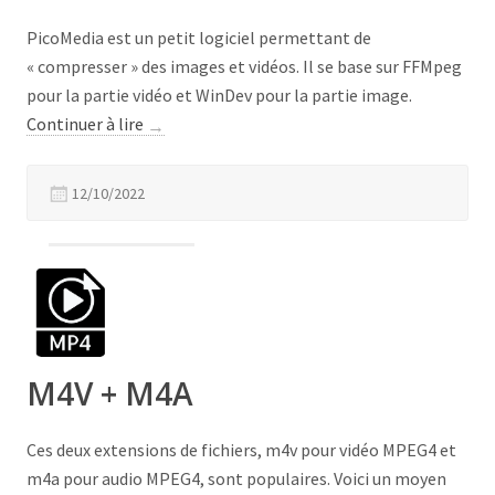
PicoMedia est un petit logiciel permettant de
« compresser » des images et vidéos. Il se base sur FFMpeg
pour la partie vidéo et WinDev pour la partie image.
« PicoMedia »
Continuer à lire
→
12/10/2022
M4V + M4A
Ces deux extensions de fichiers, m4v pour vidéo MPEG4 et
m4a pour audio MPEG4, sont populaires. Voici un moyen