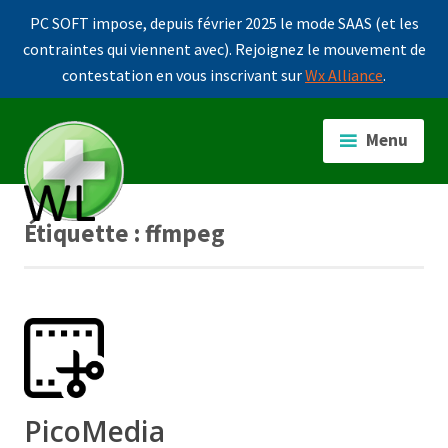
PC SOFT impose, depuis février 2025 le mode SAAS (et les
contraintes qui viennent avec). Rejoignez le mouvement de
contestation en vous inscrivant sur
Wx Alliance
.
Accéder
au
Menu
contenu
principal
Étiquette :
ffmpeg
PicoMedia