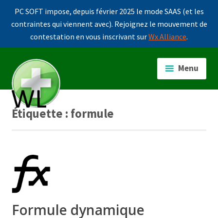
PC SOFT impose, depuis février 2025 le mode SAAS (et les
contraintes qui viennent avec). Rejoignez le mouvement de
contestation en vous inscrivant sur
Wx Alliance
.
Accéder
au
Menu
contenu
principal
Étiquette :
formule
Formule dynamique