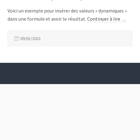
Voici un exemple pour insérer des valeurs « dynamiques »
« Formul
dans une formule et avoir le résultat.
Continuer à lire
→
dynamiq
09/01/2021