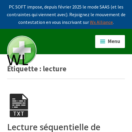
PC SOFT impose, depuis février 2025 le mode SAAS (et les
contraintes qui viennent avec). Rejoignez le mouvement de
contestation en vous inscrivant sur
Wx Alliance
.
Accéder
au
Menu
contenu
principal
Étiquette :
lecture
Lecture séquentielle de