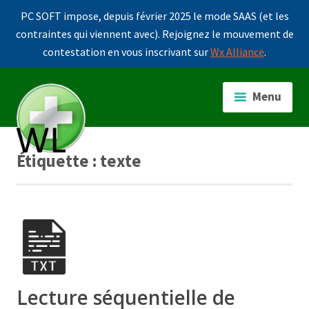
PC SOFT impose, depuis février 2025 le mode SAAS (et les
contraintes qui viennent avec). Rejoignez le mouvement de
contestation en vous inscrivant sur
Wx Alliance
.
Accéder
au
Menu
contenu
principal
Étiquette :
texte
Lecture séquentielle de